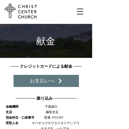
CHRIST
CENTER
CHURCH
献金
───
クレジットカードによる献金
───
お支払いへ
─────── 振り込み ────
─
───
金融機関
千葉銀行
支店
鎌取支店
預金科目・口座番号
普通
3955489
受取人名
チバチユウオウカイタクデンドウ
オオダテ ハルアキ